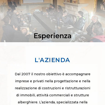
Esperienza
L'AZIENDA
Dal 2007 il nostro obiettivo è accompagnare
imprese e privati nella progettazione e nella
realizzazione di costruzioni e ristrutturazioni
di immobili, attività commerciali e strutture
alberghiere. L’azienda, specializzata nella