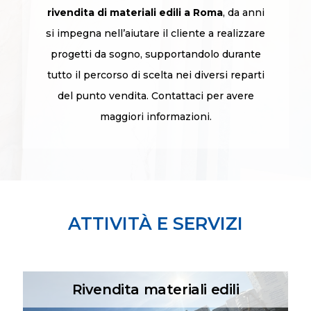
rivendita di materiali edili a Roma
, da anni
si impegna nell’aiutare il cliente a realizzare
progetti da sogno, supportandolo durante
tutto il percorso di scelta nei diversi reparti
del punto vendita. Contattaci per avere
maggiori informazioni.
Les amateurs de casino peuvent essayer
Nel contesto del gioco online,
ninecasino
Nel mondo del gioco online,
winspark casino
julius casino
. Ce site propose une
propone diverse modalità di intrattenimento,
offre diverse modalità di intrattenimento con
expérience moderne avec de nombreux jeux
con contenuti vari e opzioni pensate per
contenuti vari e possibilità adatte a ogni tipo
populaires. L’interface est adaptée aux
ogni tipo di utente.
di utente
ATTIVITÀ E SERVIZI
joueurs francophones et fonctionne sur tous
les appareils. Des bonus de bienvenue sont
souvent disponibles. Le support client est
également accessible en ligne.
Rivendita materiali edili